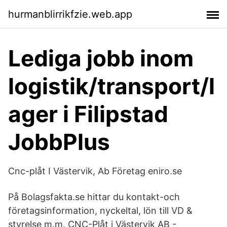
hurmanblirrikfzie.web.app
Lediga jobb inom
logistik/transport/l
ager i Filipstad
JobbPlus
Cnc-plåt I Västervik, Ab Företag eniro.se
På Bolagsfakta.se hittar du kontakt-och
företagsinformation, nyckeltal, lön till VD &
styrelse m.m. CNC-Plåt i Västervik AB -