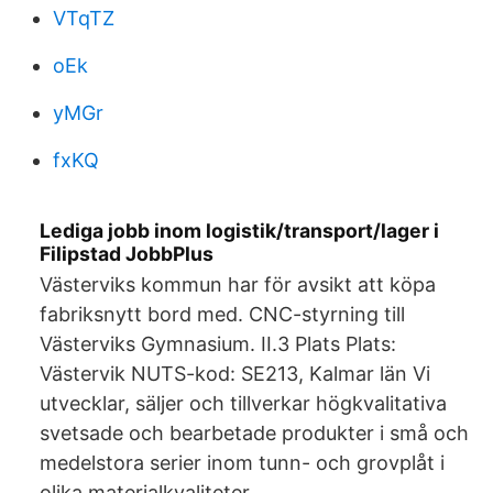
VTqTZ
oEk
yMGr
fxKQ
Lediga jobb inom logistik/transport/lager i
Filipstad JobbPlus
Västerviks kommun har för avsikt att köpa
fabriksnytt bord med. CNC-styrning till
Västerviks Gymnasium. II.3 Plats Plats:
Västervik NUTS-kod: SE213, Kalmar län Vi
utvecklar, säljer och tillverkar högkvalitativa
svetsade och bearbetade produkter i små och
medelstora serier inom tunn- och grovplåt i
olika materialkvaliteter.