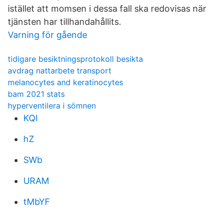
istället att momsen i dessa fall ska redovisas när
tjänsten har tillhandahållits.
Varning för gående
tidigare besiktningsprotokoll besikta
avdrag nattarbete transport
melanocytes and keratinocytes
bam 2021 stats
hyperventilera i sömnen
KQI
hZ
SWb
URAM
tMbYF