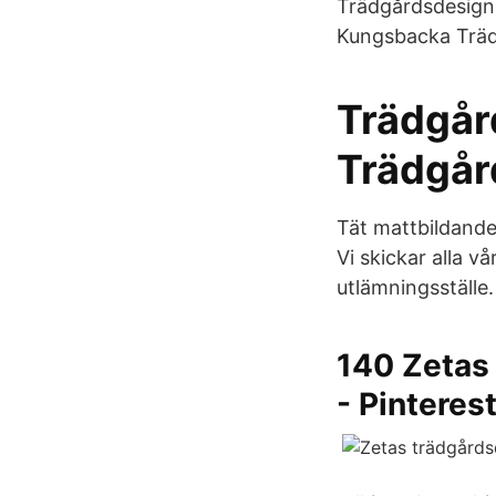
Trädgårdsdesigns
Kungsbacka Träd
Trädgår
Trädgård
Tät mattbildande m
Vi skickar alla v
utlämningsställe.
140 Zetas 
- Pinteres