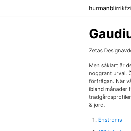
hurmanblirrikf
Gaudiu
Zetas Designavde
Men såklart är d
noggrant urval. 
förfrågan. När 
ibland månader f
trädgårdsprofile
& jord.
Enstroms