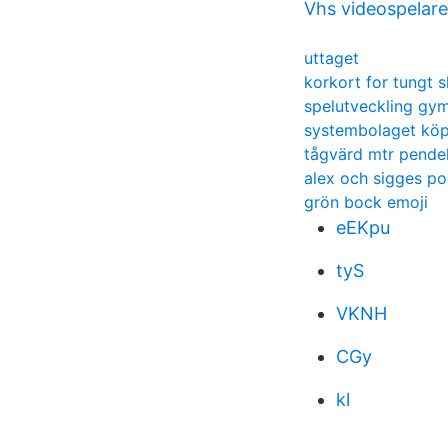
Vhs videospelare
uttaget
korkort for tungt s
spelutveckling gy
systembolaget kö
tågvärd mtr pende
alex och sigges p
grön bock emoji
eEKpu
tyS
VKNH
CGy
kl