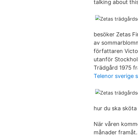
talking about this
besöker Zetas Fi
av sommarblommo
författaren Vict
utanför Stockhol
Trädgård 1975 frå
Telenor sverige 
hur du ska sköta 
När våren komme
månader framåt.