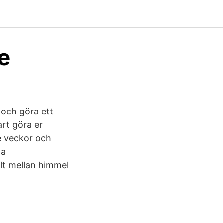
e
 och göra ett
art göra er
e veckor och
da
llt mellan himmel