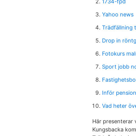
1734-fpd
Yahoo news
Trädfällning 
Drop in rönt
Fotokurs ma
Sport jobb n
Fastighetsbo
Inför pensio
Vad heter öve
Här presenterar 
Kungsbacka kommu