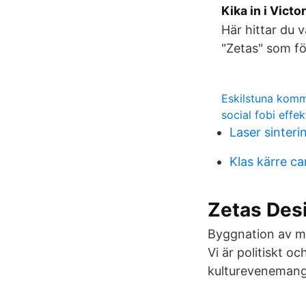
Kika in i Vict
Här hittar du 
"Zetas" som fö
Eskilstuna komm
social fobi effe
Laser sinteri
Klas kärre c
Zetas Desi
Byggnation av mu
Vi är politiskt oc
kulturevenemang