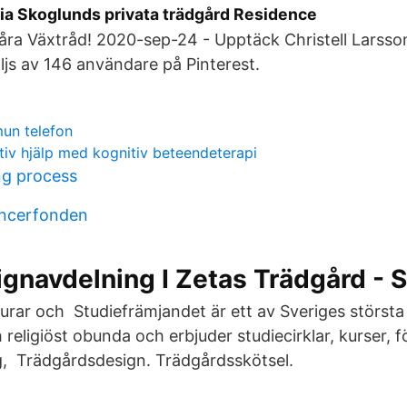
oria Skoglunds privata trädgård Residence
våra Växtråd! 2020-sep-24 - Upptäck Christell Larsso
ljs av 146 användare på Pinterest.
un telefon
ktiv hjälp med kognitiv beteendeterapi
ng process
ancerfonden
gnavdelning I Zetas Trädgård - 
rar och Studiefrämjandet är ett av Sveriges största
h religiöst obunda och erbjuder studiecirklar, kurser, f
, Trädgårdsdesign. Trädgårdsskötsel.