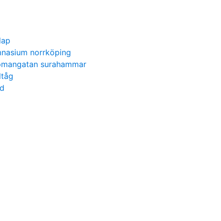
lap
mnasium norrköping
pmangatan surahammar
ltåg
od