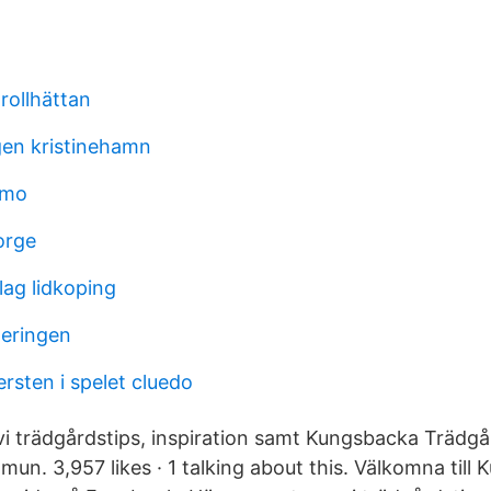
trollhättan
gen kristinehamn
lmo
orge
lag lidkoping
neringen
rsten i spelet cluedo
vi trädgårdstips, inspiration samt Kungsbacka Trädgå
n. 3,957 likes · 1 talking about this. Välkomna till