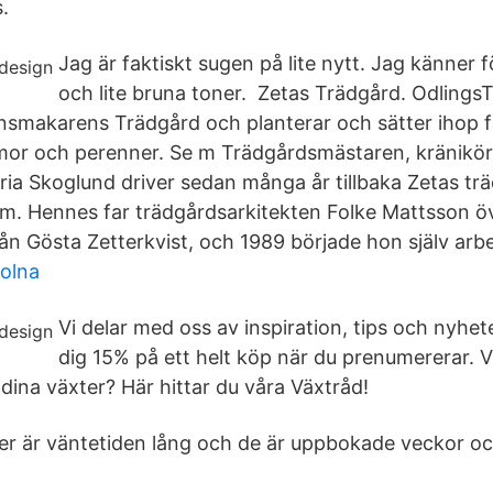
.
Jag är faktiskt sugen på lite nytt. Jag känner fö
och lite bruna toner. Zetas Trädgård. Odlings
nsmakarens Trädgård och planterar och sätter ihop 
r och perenner. Se m Trädgårdsmästaren, kränikö
oria Skoglund driver sedan många år tillbaka Zetas tr
m. Hennes far trädgårdsarkitekten Folke Mattsson ö
n Gösta Zetterkvist, och 1989 började hon själv arbe
solna
Vi delar med oss av inspiration, tips och nyhete
dig 15% på ett helt köp när du prenumererar. V
dina växter? Här hittar du våra Växtråd!
r är väntetiden lång och de är uppbokade veckor oc