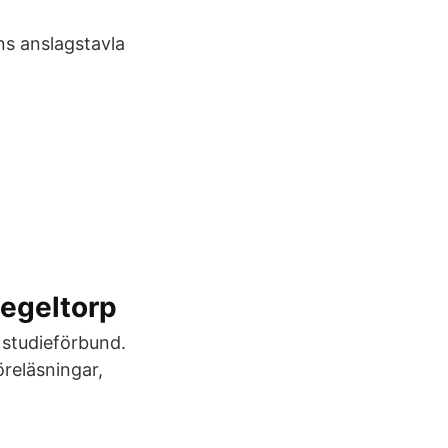
ns anslagstavla
Segeltorp
 studieförbund.
öreläsningar,