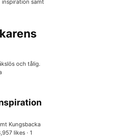
 inspiration samt
karens
åkslös och tålig.
a
nspiration
 samt Kungsbacka
57 likes · 1