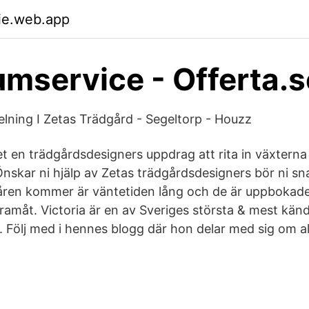
zie.web.app
mservice - Offerta.s
lning I Zetas Trädgård - Segeltorp - Houzz
et en trädgårdsdesigners uppdrag att rita in växterna
Önskar ni hjälp av Zetas trädgårdsdesigners bör ni sn
våren kommer är väntetiden lång och de är uppbokad
ramåt. Victoria är en av Sveriges största & mest kän
r. Följ med i hennes blogg där hon delar med sig om a