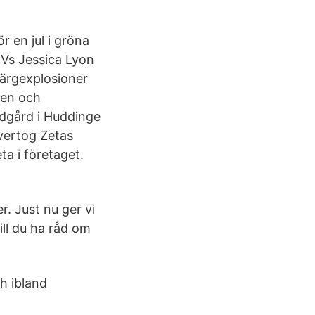
r en jul i gröna
TVs Jessica Lyon
färgexplosioner
ren och
ädgård i Huddinge
vertog Zetas
ta i företaget.
r. Just nu ger vi
ill du ha råd om
h ibland