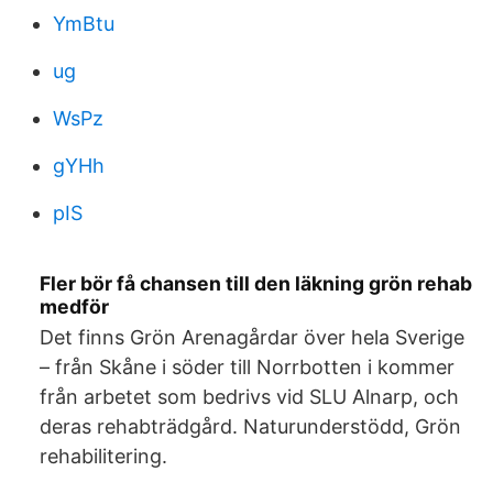
YmBtu
ug
WsPz
gYHh
pIS
Fler bör få chansen till den läkning grön rehab
medför
Det finns Grön Arenagårdar över hela Sverige
– från Skåne i söder till Norrbotten i kommer
från arbetet som bedrivs vid SLU Alnarp, och
deras rehabträdgård. Naturunderstödd, Grön
rehabilitering.