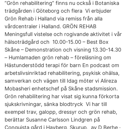
”Grön rehabilitering” finns nu också i Botaniska
trädgården i Göteborg och flera Vi erbjuder
Grön Rehab i Halland via remiss från alla
vårdcentraler i Halland. GRÖN REHAB
Meningsfull vistelse och rogivande aktivitet i vår
hälsoträdgård och 10.00-15.00 – Best Box
Skåne – Demonstration och visning 13.30-14.30
– Humlamaden grön rehab – föreläsning om
Hästunderstödd terapi för barn En podcast om
arbetslivsinriktad rehabilitering, psykisk ohälsa,
samverkan och vägen till Idag möter vi Alireza
Mobasheri enhetschef på Skåne stadsmission.
Grön rehabilitering har visat sig kunna förkorta
sjukskrivningar, sänka blodtryck Vi har till
exempel trav, galopp, dressyr och grön rehab,
berättar Susanne Carlsson Lindgren på
Conquista gård i Havberg, Skurup, av D Berhe ·